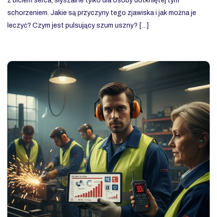
z biciem serca, słyszalne tylko dla osoby dotkniętej tym
schorzeniem. Jakie są przyczyny tego zjawiska i jak można je
leczyć? Czym jest pulsujący szum uszny? […]