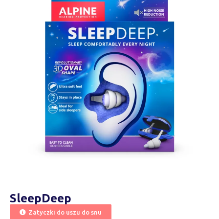
SleepDeep
Zatyczki do uszu do snu