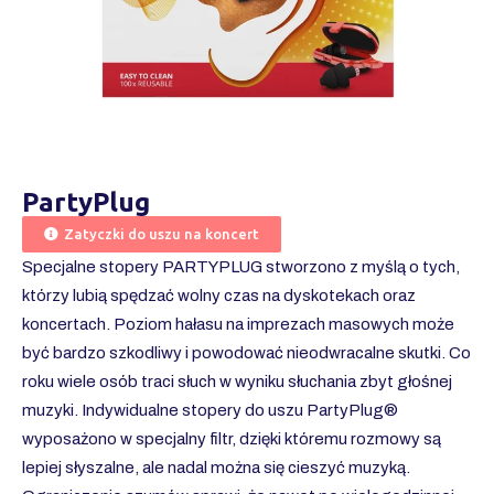
PartyPlug
Zatyczki do uszu na koncert
Specjalne stopery PARTYPLUG stworzono z myślą o tych,
którzy lubią spędzać wolny czas na dyskotekach oraz
koncertach. Poziom hałasu na imprezach masowych może
być bardzo szkodliwy i powodować nieodwracalne skutki. Co
roku wiele osób traci słuch w wyniku słuchania zbyt głośnej
muzyki. Indywidualne stopery do uszu PartyPlug®
wyposażono w specjalny filtr, dzięki któremu rozmowy są
lepiej słyszalne, ale nadal można się cieszyć muzyką.