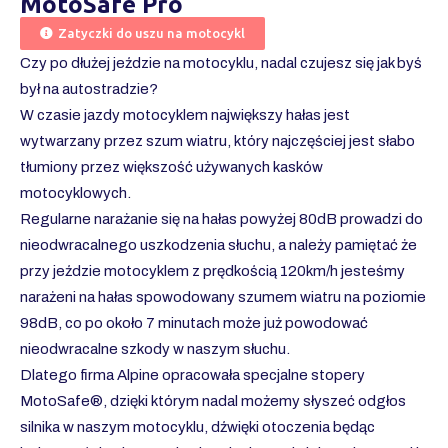
MotoSafe Pro
Zatyczki do uszu na motocykl
Czy po dłużej jeździe na motocyklu, nadal czujesz się jak byś
był na autostradzie?
W czasie jazdy motocyklem największy hałas jest
wytwarzany przez szum wiatru, który najczęściej jest słabo
tłumiony przez większość używanych kasków
motocyklowych.
Regularne narażanie się na hałas powyżej 80dB prowadzi do
nieodwracalnego uszkodzenia słuchu, a należy pamiętać że
przy jeździe motocyklem z prędkością 120km/h jesteśmy
narażeni na hałas spowodowany szumem wiatru na poziomie
98dB, co po około 7 minutach może już powodować
nieodwracalne szkody w naszym słuchu.
Dlatego firma Alpine opracowała specjalne stopery
MotoSafe®, dzięki którym nadal możemy słyszeć odgłos
silnika w naszym motocyklu, dźwięki otoczenia będąc