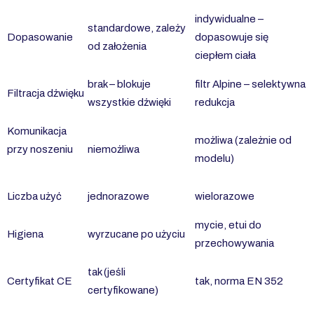
indywidualne –
standardowe, zależy
Dopasowanie
dopasowuje się
od założenia
ciepłem ciała
brak – blokuje
filtr Alpine – selektywna
Filtracja dźwięku
wszystkie dźwięki
redukcja
Komunikacja
możliwa (zależnie od
przy noszeniu
niemożliwa
modelu)
Liczba użyć
jednorazowe
wielorazowe
mycie, etui do
Higiena
wyrzucane po użyciu
przechowywania
tak (jeśli
Certyfikat CE
tak, norma EN 352
certyfikowane)