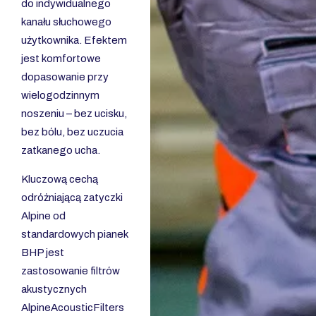
do indywidualnego
kanału słuchowego
użytkownika. Efektem
jest komfortowe
dopasowanie przy
wielogodzinnym
noszeniu – bez ucisku,
bez bólu, bez uczucia
zatkanego ucha.
Kluczową cechą
odróżniającą zatyczki
Alpine od
standardowych pianek
BHP jest
zastosowanie filtrów
akustycznych
AlpineAcousticFilters