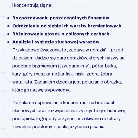
i koncentrują się na:
Rozpoznawaniu poszczególnych fonemów
Odróżnianiu od siebie ich warstw brzmieniowych
Różnicowaniu głosek o zbliżonych cechach
Analizie i syntezie słuchowej wyrazów
Przykładowe ćwiczenia to „zabawa w obrazki” – przed
dzieckiem kładzie się parę obrazków, których nazwy są
podobne brzmieniem (tzw. paronimy): półka-bułka,
kury-góry, muszka-nóżka, liski-niski, zebra-żebra,
wata-łata. Zadaniem dziecka jest pokazanie obrazka,
którego nazwę wypowiemy.
Regularne usprawnianie koncentracji na bodźcach
słuchowych oraz rozwijanie analizy i syntezy słuchowej
pod opieką logopedy przynosi oczekiwane rezultaty i
zniweluje problemy z nauką czytania i pisania.