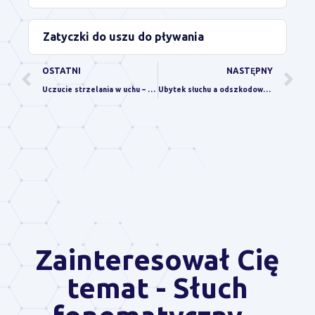
Zatyczki do uszu do pływania
OSTATNI
NASTĘPNY
Uczucie strzelania w uchu – skąd się bierze, co oznacza i jak to leczyć?
Ubytek słuchu a odszkodowanie lub renta – jakie przysługują świadczenia?
Zainteresował Cię
temat - Słuch