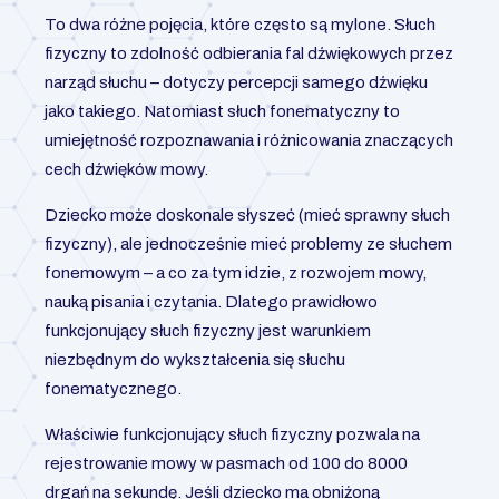
To dwa różne pojęcia, które często są mylone. Słuch
fizyczny to zdolność odbierania fal dźwiękowych przez
narząd słuchu – dotyczy percepcji samego dźwięku
jako takiego. Natomiast słuch fonematyczny to
umiejętność rozpoznawania i różnicowania znaczących
cech dźwięków mowy.
Dziecko może doskonale słyszeć (mieć sprawny słuch
fizyczny), ale jednocześnie mieć problemy ze słuchem
fonemowym – a co za tym idzie, z rozwojem mowy,
nauką pisania i czytania. Dlatego prawidłowo
funkcjonujący słuch fizyczny jest warunkiem
niezbędnym do wykształcenia się słuchu
fonematycznego.
Właściwie funkcjonujący słuch fizyczny pozwala na
rejestrowanie mowy w pasmach od 100 do 8000
drgań na sekundę. Jeśli dziecko ma obniżoną