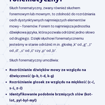
Słuch fonematyczny, zwany również słuchem
fonemowym lub mownym, to zdolność do rozróżniania
cech dystynktywnych najmniejszych elementów
mowy – fonemów. Fonem to najmniejsza jednostka
dźwiękowa języka, która pozwala odróżnić jedno słowo
od drugiego. Dzięki słuchowi fonematycznemu
jesteśmy w stanie odróżnić m.in. głoskę „k” od „g”, „t”
od „d”, „c” od „ć” czy „p” od „b”.
Słuch fonematyczny umożliwia:
Rozróżnianie dźwięków mowy ze względu na
dźwięczność (p-b, t-d, k-g)
Rozróżnianie głosek ze względu na miękkość (c-ć,
s-ś, z-ź)
Identyfikowanie podobnie brzmiących słów (kot-
lot, pył-był-mył)